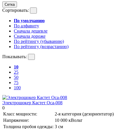
Сетка
Сортировать:
По умолчанию
По алфавиту
Сначала дешевле
Сначала дороже
По рейтингу (убыванию)
По рейтингу (возрастанию)
Показывать:
10
25
50
75
100
Электрошокер Кастет Оса-008
0
Класс мощности:
2-я категория (дезориентатор)
Напряжение:
10 000 кВольт
Толщина пробоя одежды:
3 см